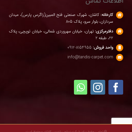
اطلاعات تماس
کارخانه:
کاشان، شهرک صنعتی فتح المبین(زاگرس پارس)، میدان
سرداران، بلوار سرو، پلاک 805
دفترمرکزی:
تهران، خیابان سهروردی شمالی، خیابان توپچی، پلاک
22، طبقه 2
واحد فروش:
8154955-0912
info@tandis-carpet.com
© تمامی حقوق برای شرکت نساجی تندیس کاشان محفوظ است