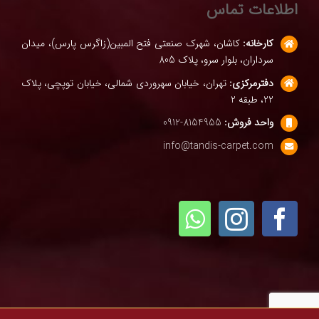
اطلاعات تماس
کارخانه:
کاشان، شهرک صنعتی فتح المبین(زاگرس پارس)، میدان
سرداران، بلوار سرو، پلاک 805
دفترمرکزی:
تهران، خیابان سهروردی شمالی، خیابان توپچی، پلاک
22، طبقه 2
واحد فروش:
8154955-0912
info@tandis-carpet.com