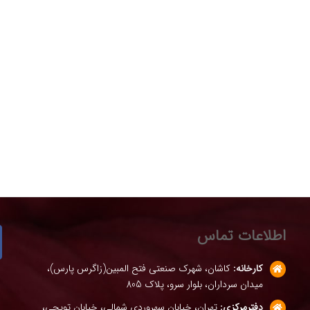
اطلاعات تماس
کارخانه:
کاشان، شهرک صنعتی فتح المبین(زاگرس پارس)،
میدان سرداران، بلوار سرو، پلاک 805
دفترمرکزی:
تهران، خیابان سهروردی شمالی، خیابان توپچی،