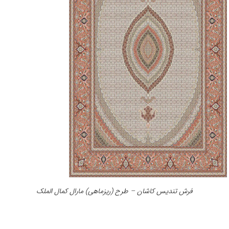
فرش تندیس کاشان – طرح (ریزماهی) مارال کمال الملک