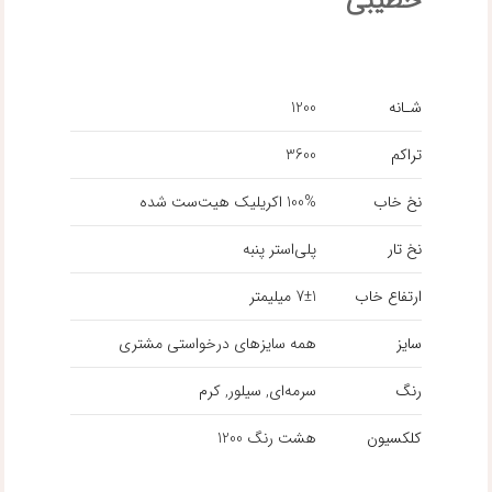
خطیبی
شـانه
1200
تراکم
3600
نخ خاب
100‌% اکریلیک هیت‌ست شده
نخ تار
پلی‌استر پنبه
ارتفاع خاب
7±1 میلیمتر
سایز
همه سایزهای درخواستی مشتری
رنگ
سرمه‌ای, سیلور, کرم
کلکسیون
هشت رنگ 1200