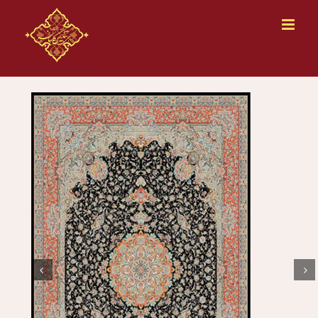
Ski
t
conten

