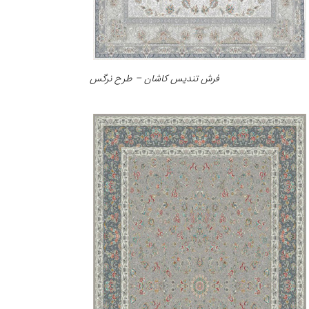
فرش تندیس کاشان – طرح نرگس