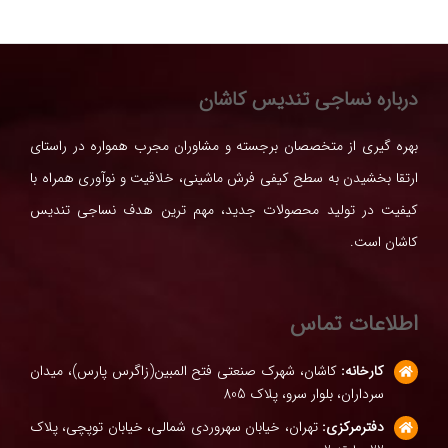
درباره نساجی تندیس کاشان
بهره گیری از متخصصان برجسته و مشاوران مجرب همواره در راستای
ارتقا بخشیدن به سطح کیفی فرش ماشینی، خلاقیت و نوآوری همراه با
کیفیت در تولید محصولات جدید، مهم ترین هدف نساجی تندیس
کاشان است.
اطلاعات تماس
کارخانه:
کاشان، شهرک صنعتی فتح المبین(زاگرس پارس)، میدان
سرداران، بلوار سرو، پلاک 805
دفترمرکزی:
تهران، خیابان سهروردی شمالی، خیابان توپچی، پلاک